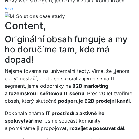
Nový web s blogem, jednotný vizuál a komunikace.
Více
Content,
Originální obsah funguje a my
ho doručíme tam, kde má
dopad!
Nejsme továrna na univerzální texty. Víme, že „jenom
copy“ nestačí, proto se specializujeme se na IT
segment, jsme odborníky na
B2B marketing
a tuzemskou i světovou IT scénu
. Přes 20 let tvoříme
obsah, který skutečně
podporuje B2B prodejní kanál
.
Dokonale známe
IT prostředí a aktivně ho
spoluvytváříme
. Jsme součást komunity –
a pomáháme ji propojovat,
rozvíjet a posouvat dál
.