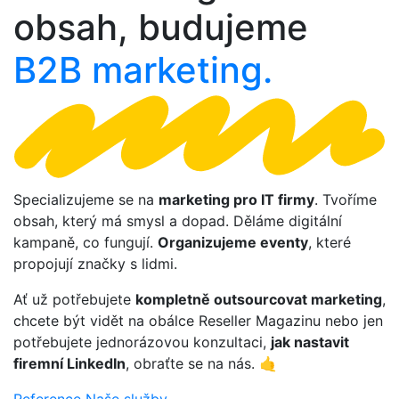
obsah, budujeme
B2B marketing.
Specializujeme se na
marketing pro IT firmy
. Tvoříme
obsah, který má smysl a dopad. Děláme digitální
kampaně, co fungují.
O
rganizujeme eventy
, které
propojují značky s lidmi.
Ať už potřebujete
kompletně outsourcovat marketing
,
chcete být vidět na obálce Reseller Magazinu nebo jen
potřebujete jednorázovou konzultaci,
jak nastavit
firemní LinkedIn
, obraťte se na nás. 🤙
Reference
Naše služby