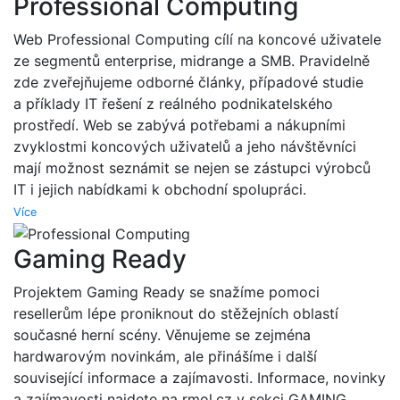
Professional Computing
Web Professional Computing cílí na koncové uživatele
ze segmentů enterprise, midrange a SMB. Pravidelně
zde zveřejňujeme odborné články, případové studie
a příklady IT řešení z reálného podnikatelského
prostředí. Web se zabývá potřebami a nákupními
zvyklostmi koncových uživatelů a jeho návštěvníci
mají možnost seznámit se nejen se zástupci výrobců
IT i jejich nabídkami k obchodní spolupráci.
Více
Gaming Ready
Projektem Gaming Ready se snažíme pomoci
resellerům lépe proniknout do stěžejních oblastí
současné herní scény. Věnujeme se zejména
hardwarovým novinkám, ale přinášíme i další
související informace a zajímavosti. Informace, novinky
a zajímavosti najdete na rmol.cz v sekci GAMING