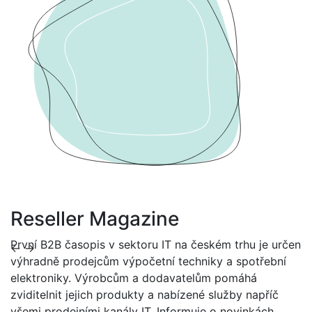
Reseller Magazine
První B2B časopis v sektoru IT na českém trhu je určen
←
→
výhradně prodejcům výpočetní techniky a spotřební
elektroniky. Výrobcům a dodavatelům pomáhá
zviditelnit jejich produkty a nabízené služby napříč
všemi prodejními kanály IT. Informuje o novinkách,