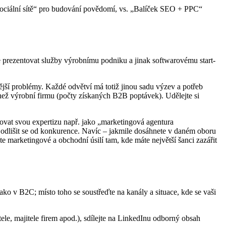
 Sociální sítě“ pro budování povědomí, vs. „Balíček SEO + PPC“
te prezentovat služby výrobnímu podniku a jinak softwarovému start-
stější problémy. Každé odvětví má totiž jinou sadu výzev a potřeb
) než výrobní firmu (počty získaných B2B poptávek). Udělejte si
lovat svou expertizu např. jako „marketingová agentura
odlišit se od konkurence. Navíc – jakmile dosáhnete v daném oboru
e marketingové a obchodní úsilí tam, kde máte největší šanci zazářit
ko v B2C; místo toho se soustřeďte na kanály a situace, kde se vaši
tele, majitele firem apod.), sdílejte na LinkedInu odborný obsah