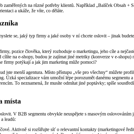
služeb zaměřených na různé potřeby klientů. Například „Balíček Obsah +
entaci a ukáže, že víte, co děláte.
azníka
lete se, jaký typ firmy a jaké osoby v ní chcete oslovit – jinak bude
t firmy, pozice člověka, který rozhoduje o marketingu, jeho cíle a nejča
lad cílíte na e-shopy, budou je zajímat jiné metriky (konverze v e-shopu
 firmy potýkají a jak jim marketing může pomoci?
okud jste menší agentura. Místo přístupu „vše pro všechny“ můžete profi
ing. Úzká specializace vám umožní lépe porozumět danému segmentu a 
rencím. To neznamená, že musíte odmítat jiné poptávky; spíše soustředít
a místa
ho oslovit. V B2B segmentu obvykle neuspějete s masovým oslovováním ja
 a leadů:
čové. Aktivně si rozšiřujte síť o relevantní kontakty (marketingové ředi