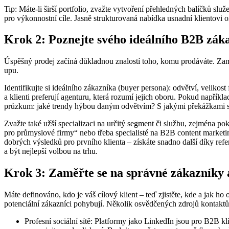
Tip: Máte-li širší portfolio, zvažte vytvoření přehledných balíčků 
pro výkonnostní cíle. Jasně strukturovaná nabídka usnadní klientovi ori
Krok 2: Poznejte svého ideálního B2B zák
Úspěšný prodej začíná důkladnou znalostí toho, komu prodáváte. Zamys
upu.
Identifikujte si ideálního zákazníka (buyer persona): odvětví, velikos
a klienti preferují agenturu, která rozumí jejich oboru. Pokud napřík
průzkum: jaké trendy hýbou daným odvětvím? S jakými překážkami se
Zvažte také užší specializaci na určitý segment či službu, zejména p
pro průmyslové firmy“ nebo třeba specialisté na B2B content market
dobrých výsledků pro prvního klienta – získáte snadno další díky refe
a být nejlepší volbou na trhu.
Krok 3: Zaměřte se na správné zákazníky 
Máte definováno, kdo je váš cílový klient – teď zjistěte, kde a jak 
potenciální zákazníci pohybují. Několik osvědčených zdrojů kontaktů
Profesní sociální sítě: Platformy jako LinkedIn jsou pro B2B klí