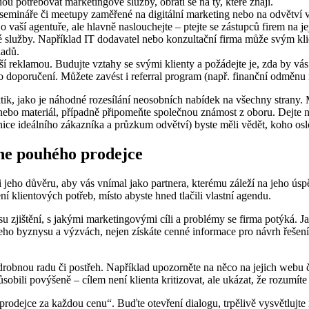
ou potřebovat marketingové služby, obrátí se na ty, které znají.
semináře či meetupy zaměřené na digitální marketing nebo na odvětví va
o vaší agentuře, ale hlavně naslouchejte – ptejte se zástupců firem na 
kové služby. Například IT dodavatel nebo konzultační firma může svým k
ladů.
pší reklamou. Budujte vztahy se svými klienty a požádejte je, zda by v
 doporučení. Můžete zavést i referral program (např. finanční odměnu 
tik, jako je náhodné rozesílání neosobních nabídek na všechny strany. M
ebo materiál, případně připomeňte společnou známost z oboru. Dejte najev
nice ideálního zákazníka a průzkum odvětví) byste měli vědět, koho os
 ne pouhého prodejce
i jeho důvěru, aby vás vnímal jako partnera, kterému záleží na jeho ús
í klientových potřeb, místo abyste hned tlačili vlastní agendu.
asu zjištění, s jakými marketingovými cíli a problémy se firma potýká
jeho byznysu a výzvách, nejen získáte cenné informace pro návrh řešení,
obnou radu či postřeh. Například upozorněte na něco na jejich webu č
ůsobili povýšeně – cílem není klienta kritizovat, ale ukázat, že rozumíte j
prodejce za každou cenu“. Buďte otevření dialogu, trpělivě vysvětlujte n