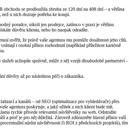
 obchodu se prodloužila zhruba ze 120 dní na 408 dní – a většina
 než u nich dozraje potřeba ke koupi.
hodný poradce, nikoli jen prodejce, zatímco v praxi je většina
získáte důvěru klienta, nebo ho naopak odradíte.
 musí uvěřit, že právě vaše agentura mu pomůže dosáhnout jeho cílů.
nímají i osobní přínos rozhodnutí (například příležitost kariérně
na.
lužeb uchopíte správně, může z něj vzejít dlouhodobé partnerství –
ání důvěry až po následnou péči o zákazníka.
cializací a kanálů – od SEO (optimalizace pro vyhledávače) přes
vaše agentura poskytuje, a jaký užitek z nich klient bude mít.
ama rychle přivede relevantní návštěvníky na web. Odstraňte
í a proč je pro něj důležitá. Zároveň zdůrazněte hlavní přínos vaší
 procentuální nárůst návštěvnosti či ROI z předchozích projektů), tím