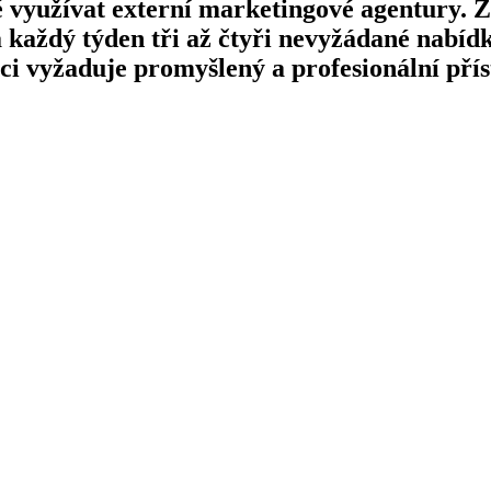
é využívat externí marketingové agentury. Zá
každý týden tři až čtyři nevyžádané nabídk
nci vyžaduje promyšlený a profesionální přís