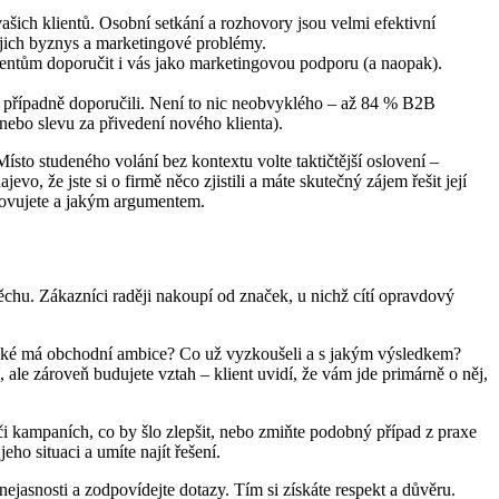
šich klientů. Osobní setkání a rozhovory jsou velmi efektivní
jejich byznys a marketingové problémy.
lientům doporučit i vás jako marketingovou podporu (a naopak).
ás případně doporučili. Není to nic neobvyklého – až 84 % B2B
nebo slevu za přivedení nového klienta).
ísto studeného volání bez kontextu volte taktičtější oslovení –
o, že jste si o firmě něco zjistili a máte skutečný zájem řešit její
lovujete a jakým argumentem.
pěchu. Zákazníci raději nakoupí od značek, u nichž cítí opravdový
. Jaké má obchodní ambice? Co už vyzkoušeli a s jakým výsledkem?
 ale zároveň budujete vztah – klient uvidí, že vám jde primárně o něj,
i kampaních, co by šlo zlepšit, nebo zmiňte podobný případ z praxe
eho situaci a umíte najít řešení.
ejasnosti a zodpovídejte dotazy. Tím si získáte respekt a důvěru.