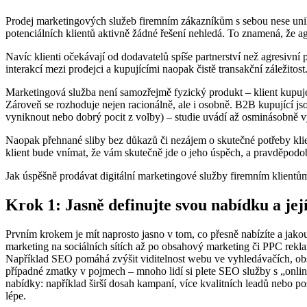
Prodej marketingových služeb firemním zákazníkům s sebou nese unik
potenciálních klientů aktivně žádné řešení nehledá. To znamená, že a
Navíc klienti očekávají od dodavatelů spíše partnerství než agresivní 
interakcí mezi prodejci a kupujícími naopak čistě transakční záležito
Marketingová služba není samozřejmě fyzický produkt – klient kupuje
Zároveň se rozhoduje nejen racionálně, ale i osobně. B2B kupující jso
vyniknout nebo dobrý pocit z volby) – studie uvádí až osminásobně vy
Naopak přehnané sliby bez důkazů či nezájem o skutečné potřeby kli
klient bude vnímat, že vám skutečně jde o jeho úspěch, a pravděpodo
Jak úspěšně prodávat digitální marketingové služby firemním klientů
Krok 1: Jasně definujte svou nabídku a jej
Prvním krokem je mít naprosto jasno v tom, co přesně nabízíte a jako
marketing na sociálních sítích až po obsahový marketing či PPC reklamu
Například SEO pomáhá zvýšit viditelnost webu ve vyhledávačích, ob
případné zmatky v pojmech – mnoho lidí si plete SEO služby s „online 
nabídky: například širší dosah kampaní, více kvalitních leadů nebo po
lépe.