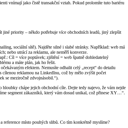
enti vnímají jako čistě transakční vztah. Pokud prolomíte tuto bariéru
t jiné priority – někdo potřebuje více obchodních leadů, jiný zlepšit
ling, sociální sítě). Najděte silné i slabé stránky. Například: web má
ích; nebo utrácí za reklamu, ale neměří konverze.
(Např.: Cíl = více poptávek; zjištění = web špatně dohledatelný
lému a máte plán, jak ho řešit.
ým očekávaným efektem. Nemusíte odhalit celý „recept“ do detailu
 cílenou reklamou na LinkedInu, což by mělo zvýšit počet
ek se meziročně zdvojnásobil.“).
 do hloubky chápe jejich obchodní cíle. Dejte tedy najevo, že vám nejde
slovíme segment zákazníků, který vám dosud unikal, což přinese XY…“.
ta a reference místo pouhých slibů. Co tím konkrétně myslíme?