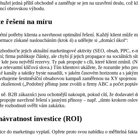
užel jedná příliš obchodně a zaměřuje se jen na uzavření dealu, což kli
encí obrovskou výhodu.
te řešení na míru
rétní potřeby klienta a navrhnout optimální řešení. Každý klient může mí
formace získané nasloucháním (krok 4) a udělejte si „domácí úkol“:
 zhodnoťte jejich aktuální marketingové aktivity (SEO, obsah, PPC, e-mai
 firma publikuje články, ale chybí jí jejich propagace na sociálních sít
, kde jsou největší rezervy. Ty pak propojte s cíli, které klient zmínil. 
elevantní klíčová slova.) Tím klientovi ukážete, že rozumíte jeho prob
aké kanály a taktiky byste nasadili, v jakém časovém horizontu a s jak
„Navrhujeme šestiměsíční obsahovou kampaň zaměřenou na XY spojenou s
zkušenosti („Podobný přístup jsme zvolili u firmy ABC a počet poptáv
na ně. B2B zákazníci jsou ochotnější nakoupit, pokud cítí, že dodavatel
ně propojte navržené řešení s jasnými přínosy – např. „tímto krokem o
že rozhodnutí svěřit vám zakázku.
návratnost investice (ROI)
stice do marketingu vyplatí. Opřete proto svou nabídku o měřitelná fak