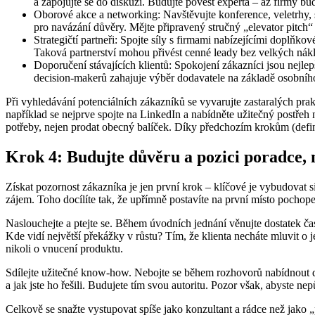
a zapojujte se do diskuzí. Budujte pověst experta – až firmy bud
Oborové akce a networking: Navštěvujte konference, veletrhy, 
pro navázání důvěry. Mějte připravený stručný „elevator pitch“ 
Strategičtí partneři: Spojte síly s firmami nabízejícími doplň
Taková partnerství mohou přivést cenné leady bez velkých nák
Doporučení stávajících klientů: Spokojení zákazníci jsou nejle
decision-makerů zahajuje výběr dodavatele na základě osobního
Při vyhledávání potenciálních zákazníků se vyvarujte zastaralých prak
například se nejprve spojte na LinkedIn a nabídněte užitečný postřeh n
potřeby, nejen prodat obecný balíček. Díky předchozím krokům (defi
Krok 4: Budujte důvěru a pozici poradce,
Získat pozornost zákazníka je jen první krok – klíčové je vybudovat s
zájem. Toho docílíte tak, že upřímně postavíte na první místo pochopen
Naslouchejte a ptejte se. Během úvodních jednání věnujte dostatek č
Kde vidí největší překážky v růstu? Tím, že klienta necháte mluvit o 
nikoli o vnucení produktu.
Sdílejte užitečné know-how. Nebojte se během rozhovorů nabídnout dr
a jak jste ho řešili. Budujete tím svou autoritu. Pozor však, abyste nep
Celkově se snažte vystupovat spíše jako konzultant a rádce než jako „