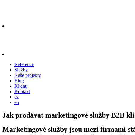
Reference
Služby
Naše projekty
Blog
Klienti
Kontakt
cz
en
Jak prodávat marketingové služby B2B kl
Marketingové služby jsou mezi firmami stál