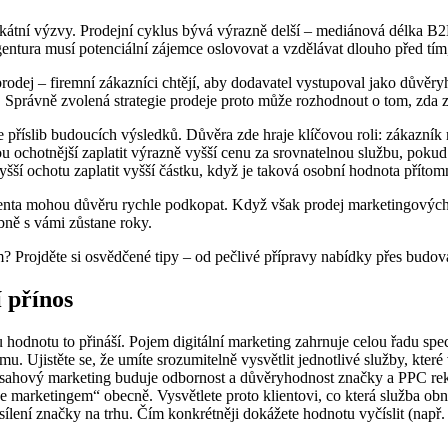
átní výzvy. Prodejní cyklus bývá výrazně delší – mediánová délka B2B
gentura musí potenciální zájemce oslovovat a vzdělávat dlouho před tím,
prodej – firemní zákazníci chtějí, aby dodavatel vystupoval jako důvěry
st. Správně zvolená strategie prodeje proto může rozhodnout o tom, zda 
 příslib budoucích výsledků. Důvěra zde hraje klíčovou roli: zákazník
u ochotnější zaplatit výrazně vyšší cenu za srovnatelnou službu, pokud v
šší ochotu zaplatit vyšší částku, když je taková osobní hodnota přítom
enta mohou důvěru rychle podkopat. Když však prodej marketingových s
bně s vámi zůstane roky.
m? Projděte si osvědčené tipy – od pečlivé přípravy nabídky přes budov
í přínos
u hodnotu to přináší. Pojem digitální marketing zahrnuje celou řadu spe
. Ujistěte se, že umíte srozumitelně vysvětlit jednotlivé služby, které 
sahový marketing buduje odbornost a důvěryhodnost značky a PPC rekl
marketingem“ obecně. Vysvětlete proto klientovi, co která služba obnáš
sílení značky na trhu. Čím konkrétněji dokážete hodnotu vyčíslit (např.