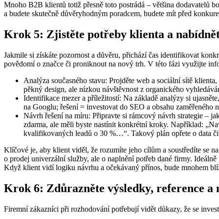
Mnoho B2B klientů totiž přesně toto postrádá – většina dodavatelů boh
a budete skutečně důvěryhodným poradcem, budete mít před konkur
Krok 5: Zjistěte potřeby klienta a nabídně
Jakmile si získáte pozornost a důvěru, přichází čas identifikovat konk
povědomí o značce či proniknout na nový trh. V této fázi využijte in
Analýza současného stavu: Projděte web a sociální sítě klienta,
pěkný design, ale nízkou návštěvnost z organického vyhledávání;
Identifikace mezer a příležitostí: Na základě analýzy si ujasněte
na Googlu; řešení = investovat do SEO a obsahu zaměřeného na r
Návrh řešení na míru: Připravte si rámcový návrh strategie – j
zdarma, ale měli byste nastínit konkrétní kroky. Například: 
kvalifikovaných leadů o 30 %…“. Takový plán opřete o data či 
Klíčové je, aby klient viděl, že rozumíte jeho cílům a soustředíte se 
o prodej univerzální služby, ale o naplnění potřeb dané firmy. Ideál
Když klient vidí logiku návrhu a očekávaný přínos, bude mnohem blí
Krok 6: Zdůrazněte výsledky, reference a 
Firemní zákazníci při rozhodování potřebují vidět důkazy, že se inve